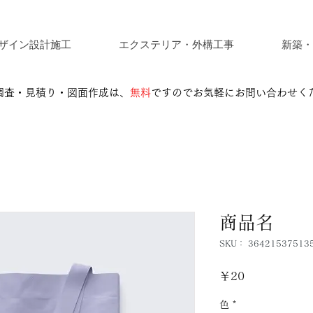
ザイン設計施工
エクステリア・外構工事
新築・
調査・見積り・図面作成は、
無料
ですのでお気軽にお問い合わせく
商品名
SKU： 36421537513
価
￥20
格
色
*