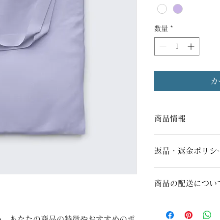
数量
*
カ
商品情報
商品の詳細を入力し
明に加え、商品の特
返品・返金ポリシ
しましょう。
返品・返金ポリシー
満足しなかった場合
商品の配送につい
の手順などを説明し
顧客からの信頼を獲
配送地域、料金、所
だけます。
する情報を入力して
い。あなたの商品の特徴やおすすめのポ